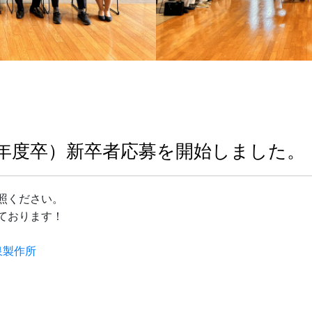
和8年度卒）新卒者応募を開始しました。
照ください。
ております！
泉製作所