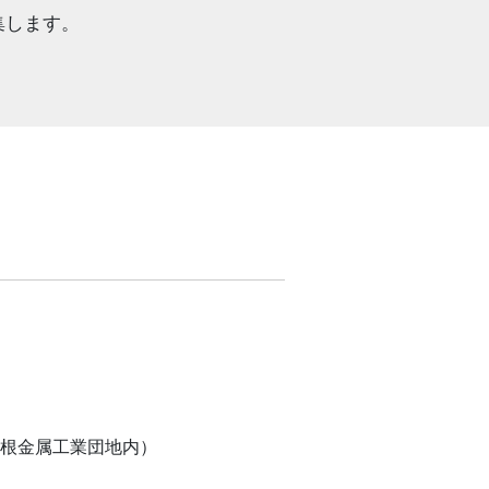
集します。
大利根金属工業団地内）