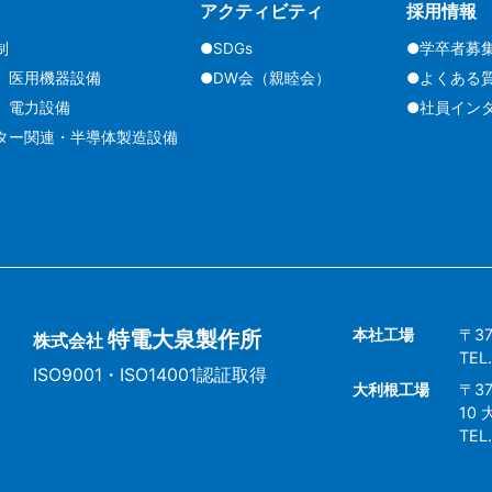
アクティビティ
採用情報
制
●SDGs
●学卒者募
 医用機器設備
●DW会（親睦会）
●よくある
 電力設備
●社員イン
ター関連・半導体製造設備
本社工場
〒3
特電大泉製作所
株式会社
TEL
ISO9001・ISO14001認証取得
大利根工場
〒3
10
TEL