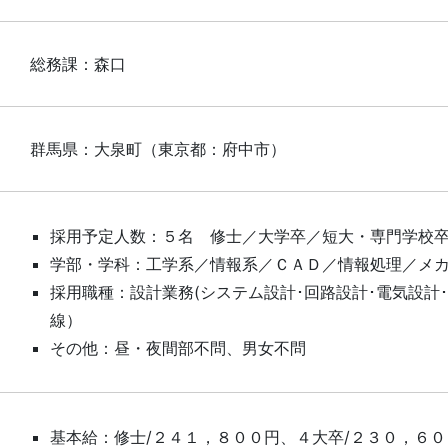
総務課：森口
群馬県：大泉町（東京都：府中市）
採用予定人数：５名 修士／大学卒／短大・専門学校
学部・学科：工学系／情報系／ＣＡＤ／情報処理／メ
採用職種：設計業務(システム設計･回路設計･電気設計
線）
その他：昼・夜間部不問、男女不問
基本給：修士/２４１，８００円、４大卒/２３０，６０