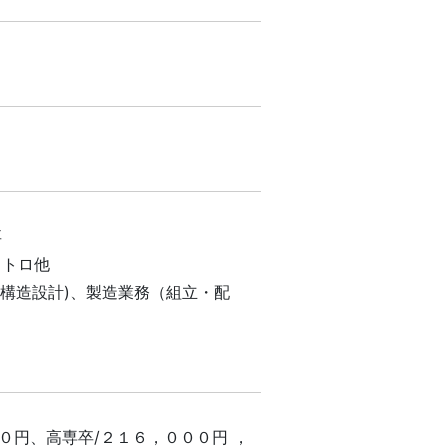
卒
カトロ他
･構造設計)、製造業務（組立・配
０円、高専卒/２１６，０００円 ，